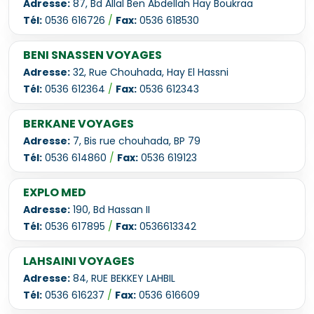
Adresse:
87, Bd Allal Ben Abdellah Hay Boukraa
Tél:
0536 616726
/
Fax:
0536 618530
BENI SNASSEN VOYAGES
Adresse:
32, Rue Chouhada, Hay El Hassni
Tél:
0536 612364
/
Fax:
0536 612343
BERKANE VOYAGES
Adresse:
7, Bis rue chouhada, BP 79
Tél:
0536 614860
/
Fax:
0536 619123
EXPLO MED
Adresse:
190, Bd Hassan II
Tél:
0536 617895
/
Fax:
0536613342
LAHSAINI VOYAGES
Adresse:
84, RUE BEKKEY LAHBIL
Tél:
0536 616237
/
Fax:
0536 616609