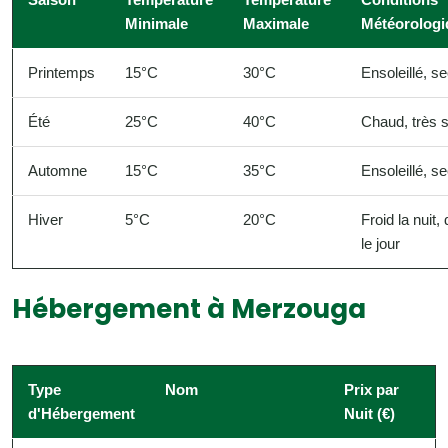
Minimale
Maximale
Météorologi
Printemps
15°C
30°C
Ensoleillé, s
Été
25°C
40°C
Chaud, très 
Automne
15°C
35°C
Ensoleillé, s
Hiver
5°C
20°C
Froid la nuit,
le jour
Hébergement à Merzouga
Type
Nom
Prix par
d'Hébergement
Nuit (€)