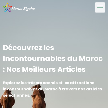
Découvrez les
Incontournables du Maroc
: Nos Meilleurs Articles
Explorez les trésors cachés et les attractions
incontournables du Maroc à travers nos articles
sélectionnés.